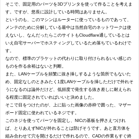
そこで、固定用のパーツを3Dプリンタを使って作ることを考えま
す。ですが、悠長に設計している時間はありません。
というのも、このマシンはルーターに使っているものであって、
メンテのために分解している最中は当然自宅のネットワークは使
えないし、なんだったらこのサイトもCloudflare通しているとは
いえ自宅サーバーでホスティングしているため落ちているわけで
す。
なので、標準のブラケットの代わりに取り付けられるいい感じの
ものを作る余裕はないと判断。
また、LANケーブルを頻繁に抜き挿しするような箇所でもないた
め、固定なしのときみたく1度LANケーブルを挿しただけで外れそ
うになるのは論外だけど、低頻度で発生する抜き差しに耐えられ
る程度に固定されていればいいと決めました。
そこで目をつけたのが、上に貼った画像の赤枠で囲った、マザー
ボード固定に使われているネジです。
このネジを使ってパーツを固定し、NICの基板を押さえつけれ
ば、とりあえずNICが外れることは防げそうです。あと直方体を
組み合わせて穴を開けるだけで作れるので、CADの作業もすぐ終