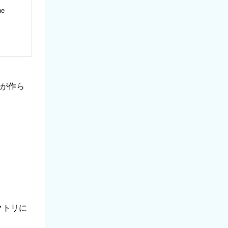
he
が作ら
クトリに