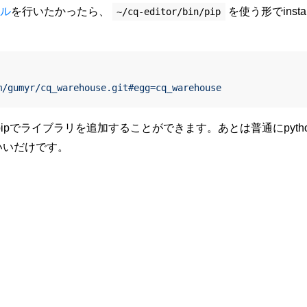
ール
を行いたかったら、
を使う形でinsta
~/cq-editor/bin/pip
m/gumyr/cq_warehouse.git#egg=cq_warehouse
環境にpipでライブラリを追加することができます。あとは普通にpyth
ばいいだけです。