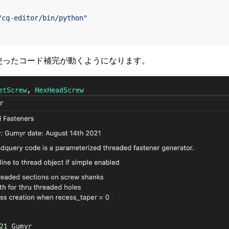
/cq-editor/bin/python"
n環境を使ったコード補完が動くようになります。