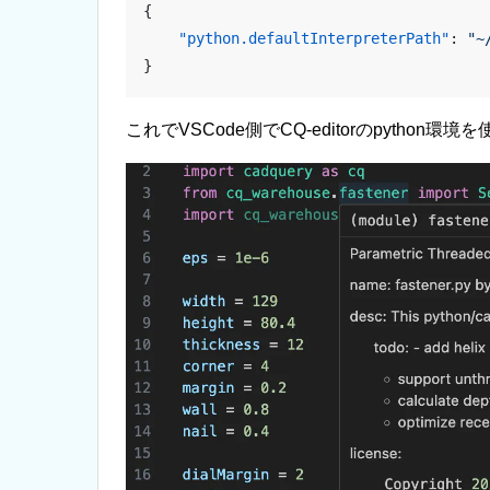
{
    "python.defaultInterpreterPath"
: 
"~
}
これでVSCode側でCQ-editorのpytho