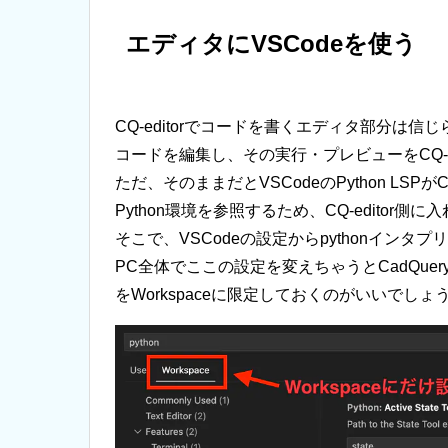
エディタにVSCodeを使う
CQ-editorでコードを書くエディタ部分は信
コードを編集し、その実行・プレビューをCQ-e
ただ、そのままだとVSCodeのPython LSP
Python環境を参照するため、CQ-edito
そこで、VSCodeの設定からpythonインタプ
PC全体でここの設定を変えちゃうとCadQue
をWorkspaceに限定しておくのがいいでしょ