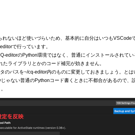
じられないほど使いづらいため、基本的に自分はいつもVSCodeでpy
ditorで行っています。
がCQ-editorのPython環境ではなく、普通にインストールされて
r側に入れたライブラリとかのコード補完が効きません。
リタのパスを~/cq-editor内のものに変更しておきましょう。と
ryじゃない普通のPythonコード書くときに不都合があるので、
う。