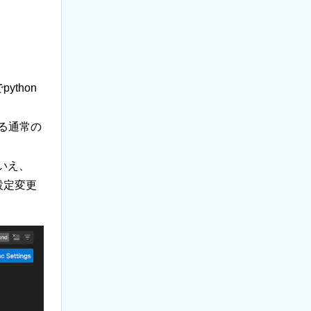
thon
いる通常の
はいえ、
設定変更