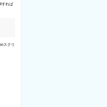
llすれば
onスクリ