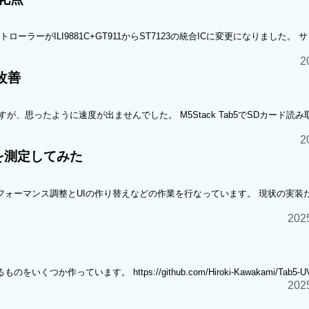
chコントローラーがILI9881C+GT911からST7123の統合ICに変更になりました
2
の改善
、思ったように速度が出ませんでした。 M5Stack Tab5でSDカード読
2
度を測定してみた
B888描画とパフォーマンス調整とUIの作り替えなどの作業を行なっています。 現状の実
20
作っています。 https://github.com/Hiroki-Kawakami/Tab5-UVC-D
20