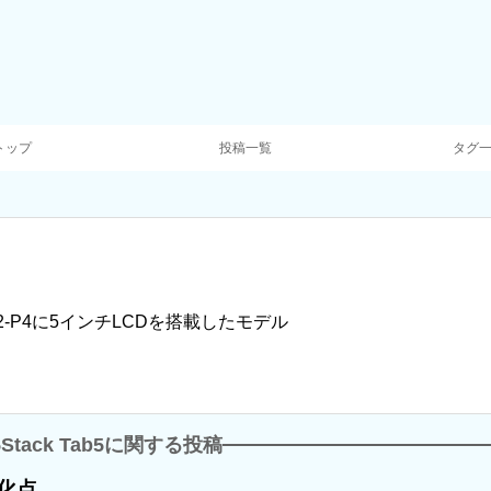
トップ
投稿一覧
タグ
2-P4に5インチLCDを搭載したモデル
5Stack Tab5に関する投稿
変化点