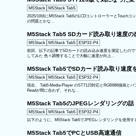
M5Stack
M5Stack Tab5
2025/10頃にM5Stack Tab5のLCDコントローラーとTou
の問題とかな...
M5Stack Tab5 SDカード読み取り速度
M5Stack
M5Stack Tab5
ESP32-P4
前回、以下の記事でSDカードの読み込み速度を測定したのですが
してみた 色々調整することで大幅に速度が向上...
M5Stack Tab5でSDカード読み取り速
M5Stack
M5Stack Tab5
ESP32-P4
現在、 Tab5-Media-Player のST7123対応とRG
Readが間に合わず、それな...
M5Stack Tab5のJPEGレンダリングの話
M5Stack
M5Stack Tab5
ESP32-P4
以下のように、M5Stack Tab5でJPEGレンダリングを使用するものをいくつか
M5Stack Tab5でPCとUSB高速通信